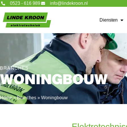
0523 - 616 989
info@lindekroon.nl
Diensten
BRANCHES
WONINGBOUW
Home
»
Branches
»
Woningbouw
Elektrotechnis