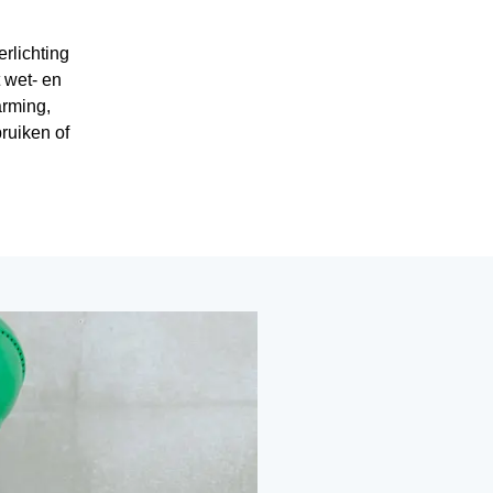
rlichting
 wet- en
arming,
bruiken of