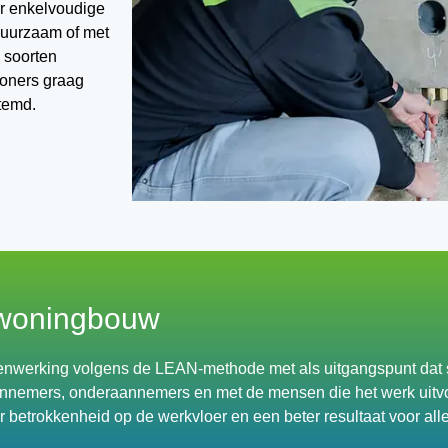
or enkelvoudige
 duurzaam of met
 soorten
woners graag
stemd.
woningbouw
nwerking volgens de LEAN-methode met als uitgangspunt dat 
mers, onderaannemers en met de mensen die het werk uitvoer
 betrokkenheid op de werkvloer en een beter resultaat voor alle 