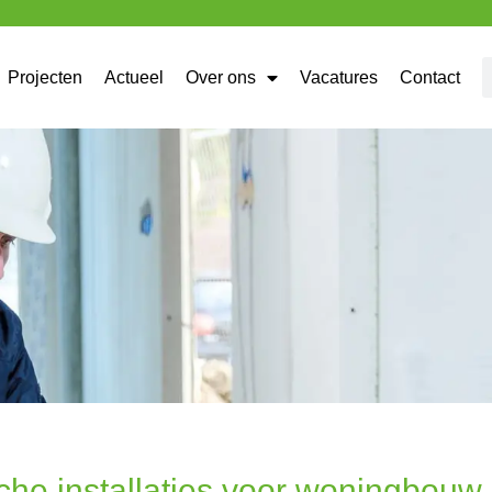
Projecten
Actueel
Over ons
Vacatures
Contact
che installaties voor woningbouw