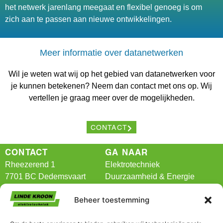
het netwerk jarenlang meegaat en flexibel genoeg is om
zich aan te passen aan nieuwe ontwikkelingen.
Meer informatie over datanetwerken
Wil je weten wat wij op het gebied van datanetwerken voor
je kunnen betekenen? Neem dan contact met ons op. Wij
vertellen je graag meer over de mogelijkheden.
CONTACT
CONTACT
GA NAAR
Rheezerend 1
Elektrotechniek
7701 BC Dedemsvaart
Duurzaamheid & Energie
BIM
Beheer toestemming
T:
0523-616989
Branches
E:
info@lindekroon.nl
Projecten