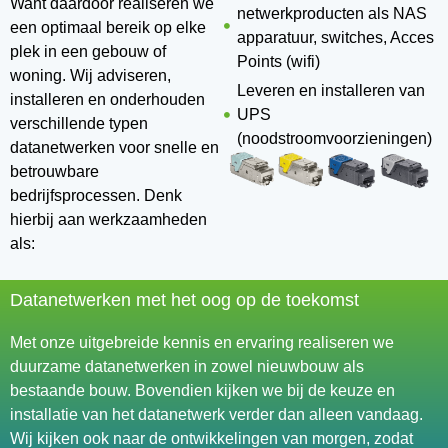
Want daardoor realiseren we
netwerkproducten als NAS
een optimaal bereik op elke
apparatuur, switches, Acces
plek in een gebouw of
Points (wifi)
woning. Wij adviseren,
Leveren en installeren van
installeren en onderhouden
UPS
verschillende typen
(noodstroomvoorzieningen)
datanetwerken voor snelle en
betrouwbare
bedrijfsprocessen. Denk
hierbij aan werkzaamheden
als:
Datanetwerken met het oog op de toekomst
Met onze uitgebreide kennis en ervaring realiseren we
duurzame datanetwerken in zowel nieuwbouw als
bestaande bouw. Bovendien kijken we bij de keuze en
installatie van het datanetwerk verder dan alleen vandaag.
Wij kijken ook naar de ontwikkelingen van morgen, zodat