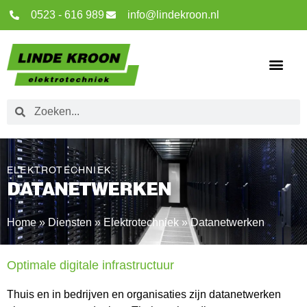
0523 - 616 989
info@lindekroon.nl
ELEKTROTECHNIEK
DATANETWERKEN
Home
»
Diensten
»
Elektrotechniek
»
Datanetwerken
Optimale digitale infrastructuur
Thuis en in bedrijven en organisaties zijn datanetwerken