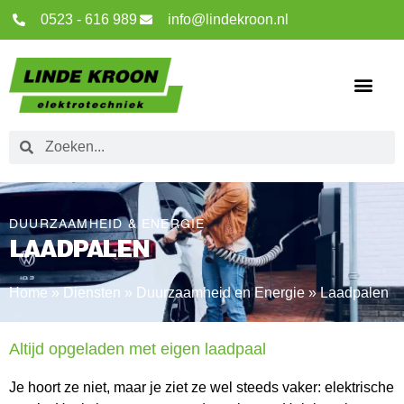
0523 - 616 989
info@lindekroon.nl
DUURZAAMHEID & ENERGIE
LAADPALEN
Home
»
Diensten
»
Duurzaamheid en Energie
»
Laadpalen
Altijd opgeladen met eigen laadpaal
Je hoort ze niet, maar je ziet ze wel steeds vaker: elektrische