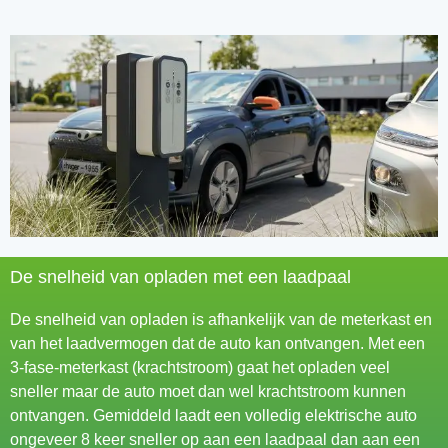
De snelheid van opladen met een laadpaal
De snelheid van opladen is afhankelijk van de meterkast en
van het laadvermogen dat de auto kan ontvangen. Met een
3-fase-meterkast (krachtstroom) gaat het opladen veel
sneller maar de auto moet dan wel krachtstroom kunnen
ontvangen. Gemiddeld laadt een volledig elektrische auto
ongeveer 8 keer sneller op aan een laadpaal dan aan een