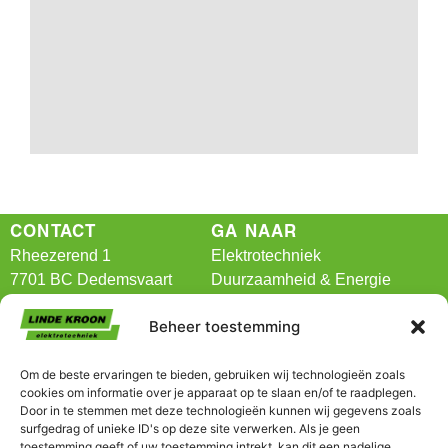
CONTACT
GA NAAR
Rheezerend 1
Elektrotechniek
7701 BC Dedemsvaart
Duurzaamheid & Energie
BIM
Beheer toestemming
T:
0523-616989
Branches
E:
info@lindekroon.nl
Projecten
Om de beste ervaringen te bieden, gebruiken wij technologieën zoals
Vacatures
cookies om informatie over je apparaat op te slaan en/of te raadplegen.
Contact
Door in te stemmen met deze technologieën kunnen wij gegevens zoals
surfgedrag of unieke ID's op deze site verwerken. Als je geen
toestemming geeft of uw toestemming intrekt, kan dit een nadelige