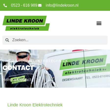
0523 - 616 989
info@lindekroon.nl
LINDE KROON ELEKTROTECHNIEK
CONTACT
Home
»
Contact
Linde Kroon Elektrotechniek