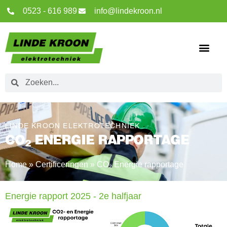
0523 - 616 989
info@lindekroon.nl
LINDE KROON ELEKTROTECHNIEK
CO
ENERGIE RAPPORTAGE
2
Home
»
Certificeringen
»
CO₂ Energie rapportage
Energie rapport 2025 - 2e halfjaar