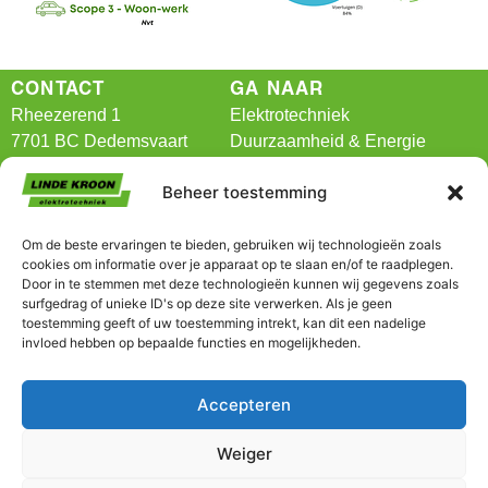
CONTACT
GA NAAR
Rheezerend 1
Elektrotechniek
7701 BC Dedemsvaart
Duurzaamheid & Energie
BIM
Beheer toestemming
T:
0523-616989
Branches
E:
info@lindekroon.nl
Projecten
Om de beste ervaringen te bieden, gebruiken wij technologieën zoals
Vacatures
cookies om informatie over je apparaat op te slaan en/of te raadplegen.
Contact
Door in te stemmen met deze technologieën kunnen wij gegevens zoals
surfgedrag of unieke ID's op deze site verwerken. Als je geen
toestemming geeft of uw toestemming intrekt, kan dit een nadelige
invloed hebben op bepaalde functies en mogelijkheden.
Accepteren
Weiger